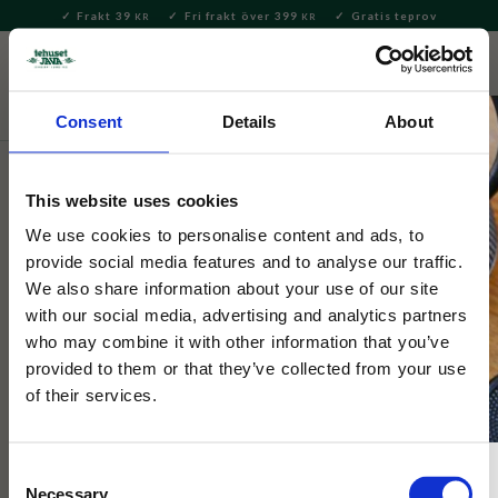
Frakt 39
Fri frakt över 399
Gratis teprov
KR
KR
Meny
FAVORITE
KUNDV
close
Consent
Details
About
This website uses cookies
We use cookies to personalise content and ads, to
provide social media features and to analyse our traffic.
We also share information about your use of our site
with our social media, advertising and analytics partners
who may combine it with other information that you’ve
provided to them or that they’ve collected from your use
of their services.
Consent
Necessary