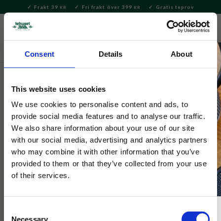
Frakt 39
Fri frakt över 399
Gratis teprov
KR
KR
Meny
FAVORITE
KUNDV
close
Consent
Details
About
Selected by Tehuset Java
This website uses cookies
Ulldjur Kanin På Spark Grå
We use cookies to personalise content and ads, to
provide social media features and to analyse our traffic.
Söt liten grå kanin som åker spark, i ull och måttet 9x5,5x14,5
We also share information about your use of our site
cm. Perfekt att hänga i påskriset.
with our social media, advertising and analytics partners
who may combine it with other information that you’ve
provided to them or that they’ve collected from your use
of their services.
Consent
Necessary