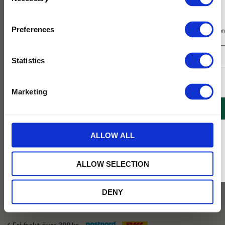
Selection
Prenumerera på vårt nyhetsbrev
Preferences
Få 10% rabatt på ditt första köp på nätet och ta del av erbjudanden året o
Statistics
Jag samtycker till Tehuset Javas villkor.
Läs mer
Marketing
REGISTRERA
229
KR
* Rabatten gäller endast online på Tehusetjava.se. Rabatten fungerar endast på
ALLOW ALL
ordinarie priser och kan ej kombineras med andra erbjudanden.
BEVAKA
ALLOW SELECTION
Lägg till i favoriter
DENY
Tillfälligt slut online
✓ Fri frakt över 399 kr