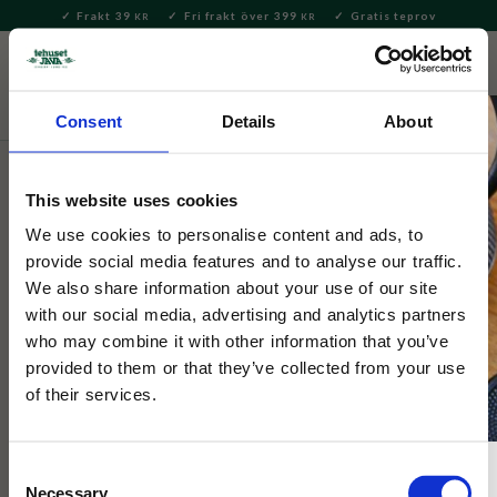
Frakt 39
Fri frakt över 399
Gratis teprov
KR
KR
Meny
FAVORITE
KUNDV
close
Consent
Details
About
Hem & Inredningsdetaljer
Bad & Skönhet
Totebags &
Tygkassar
This website uses cookies
Mumin
We use cookies to personalise content and ads, to
Tygkasse Mumin Lila
provide social media features and to analyse our traffic.
We also share information about your use of our site
with our social media, advertising and analytics partners
Lila tygkasse med Mumin och blommor i kraftig bomull.
who may combine it with other information that you’ve
Rymlig basic modell, perfekt för vardag, shopping och
provided to them or that they’ve collected from your use
utflykter.
of their services.
Consent
NYHET
Necessary