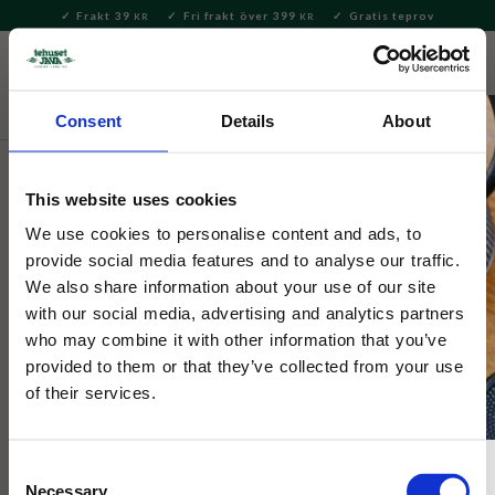
Frakt 39
Fri frakt över 399
Gratis teprov
KR
KR
Meny
FAVORITE
KUNDV
close
Consent
Details
About
Hem & Inredningsdetaljer
Bad & Skönhet
Totebags &
Tygkassar
This website uses cookies
Mumin
We use cookies to personalise content and ads, to
Tygkasse Lilla My
provide social media features and to analyse our traffic.
We also share information about your use of our site
with our social media, advertising and analytics partners
Svart tygkasse med motiv på en arg Lilla My. Kasse i kraftig
who may combine it with other information that you’ve
bomull och rymlig basic modell. Perfekt för vardag, shopping
provided to them or that they’ve collected from your use
och utflykter.
of their services.
Consent
NYHET
Necessary