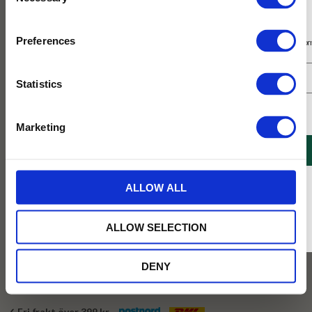
Selection
Prenumerera på vårt nyhetsbrev
Preferences
Få 10% rabatt på ditt första köp på nätet och ta del av erbjudanden året o
Statistics
Jag samtycker till Tehuset Javas villkor.
Läs mer
Marketing
REGISTRERA
229
KR
* Rabatten gäller endast online på Tehusetjava.se. Rabatten fungerar endast på
ALLOW ALL
ordinarie priser och kan ej kombineras med andra erbjudanden.
BEVAKA
ALLOW SELECTION
Lägg till i favoriter
DENY
Tillfälligt slut online
✓ Fri frakt över 399 kr