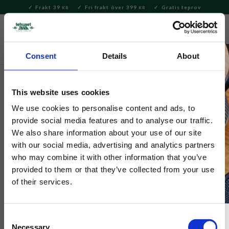
Frakt 39
Fri frakt över 399
Gratis teprov
KR
KR
Meny
FAVORITE
KUNDV
close
Consent
Details
About
Hem & Inredningsdetaljer
Bad & Skönhet
Tvålar &
Tvålkoppar
This website uses cookies
Selected by Tehuset Java
We use cookies to personalise content and ads, to
Tvålfat Spruzzi Gul
provide social media features and to analyse our traffic.
We also share information about your use of our site
with our social media, advertising and analytics partners
Handgjort tvålfat från Italien i robust keramik. Unikt
who may combine it with other information that you’ve
handmålad i klassiskt spruzzimönster med gula stänk.
provided to them or that they’ve collected from your use
of their services.
Consent
Necessary