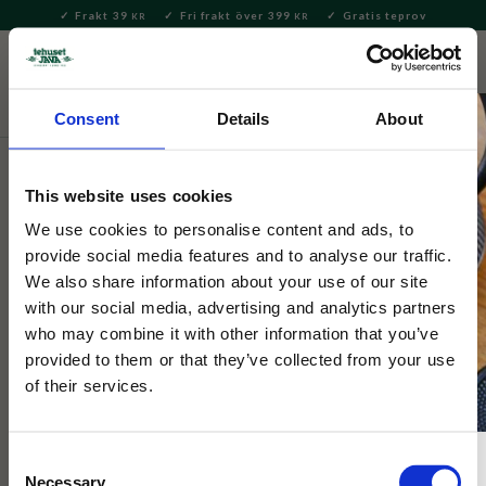
Frakt 39
Fri frakt över 399
Gratis teprov
KR
KR
Meny
FAVORITE
KUNDV
close
Consent
Details
About
Hem & Inredningsdetaljer
Bad & Skönhet
Tvålar &
Tvålkoppar
This website uses cookies
Selected by Tehuset Java
We use cookies to personalise content and ads, to
Tvålfat Spruzzi Blå
provide social media features and to analyse our traffic.
We also share information about your use of our site
with our social media, advertising and analytics partners
Handgjort tvålfat från Italien i robust keramik. Unikt
who may combine it with other information that you’ve
handmålad i klassiskt spruzzimönster med blåa stänk.
provided to them or that they’ve collected from your use
of their services.
NYHET
Consent
Necessary