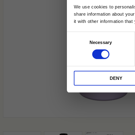
We use cookies to personalis
share information about your
it with other information tha
Jag samtycker till Tehuset Javas vil
Consent
REGI
Necessary
Selection
* Rabatten gäller endast online på Te
på ordinarie priser och kan ej kombi
DENY