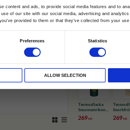
e content and ads, to provide social media features and to anal
✓ Fri frakt över 399 kr
 use of our site with our social media, advertising and analyt
✓ Betala direkt eller inom 
t you’ve provided to them or that they’ve collected from your use 
lkor.
Läs mer
STRERA
✓ Gratis teprov i varje best
Preferences
Statistics
Visa alla produkter från Mumi
husetjava.se. Rabatten fungerar endast
neras med andra erbjudanden.
23
%
ALLOW SELECTION
Termosflaska
Termosfl
Snusmumriken
Snorkfrö
550ml
550ml
269
269
Rutnätsvy
Listvy
KR
KR