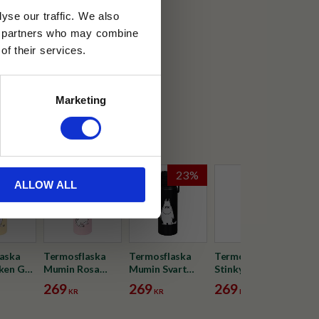
yse our traffic. We also
ics partners who may combine
30 dagar
of their services.
ällning
Marketing
n
23
%
23
%
23
%
23
%
ALLOW ALL
aska
Termosflaska
Termosflaska
Termosflaska
Ter
ken Gul
Mumin Rosa
Mumin Svart
Stinky 550ml
Mum
550ml
550ml
550
269
269
269
26
KR
KR
KR