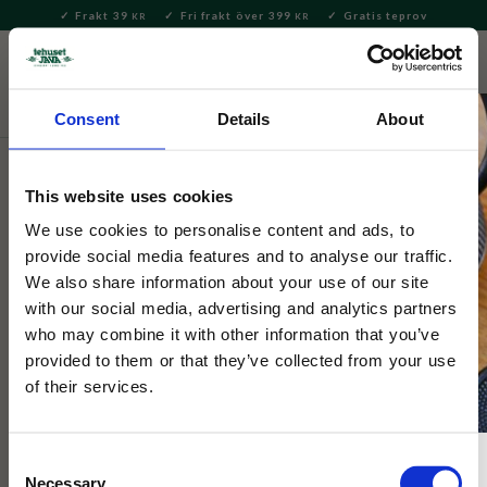
Frakt 39
Fri frakt över 399
Gratis teprov
KR
KR
Meny
FAVORITE
KUNDV
close
Consent
Details
About
Servering & Dukning
Muggar & Koppar
Termosmuggar
och flaskor
This website uses cookies
Mumin
We use cookies to personalise content and ads, to
Termosflaska Snorkfröken Gul
provide social media features and to analyse our traffic.
We also share information about your use of our site
550ml
with our social media, advertising and analytics partners
who may combine it with other information that you’ve
provided to them or that they’ve collected from your use
Gul termosflaska med motiv på Snorkfröken på väg till
stranden. Håller drycken varm eller kall i upp till 6 timmar.
of their services.
Rymmer 550 ml.
Consent
23
%
Necessary