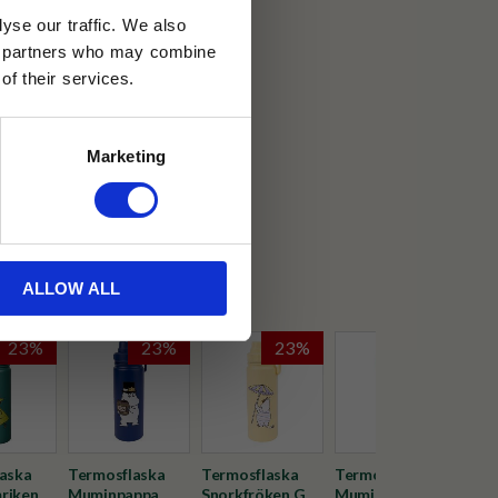
yse our traffic. We also
ics partners who may combine
of their services.
30 dagar
Marketing
ällning
n
ALLOW ALL
23
%
23
%
23
%
23
%
aska
Termosflaska
Termosflaska
Termosflaska
Ter
riken
Muminpappa
Snorkfröken Gul
Mumin Rosa
Snor