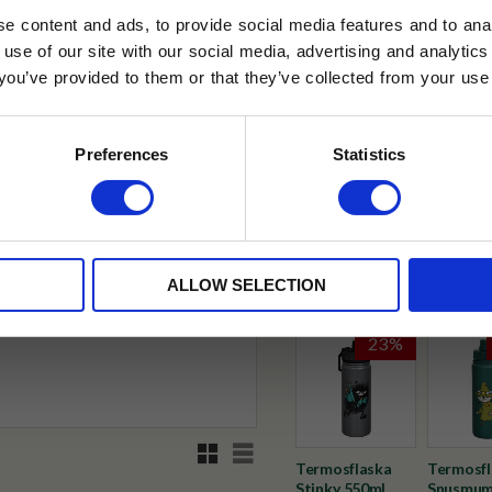
Lägg till i favoriter
e content and ads, to provide social media features and to anal
 use of our site with our social media, advertising and analyt
Tillfälligt slut online
t you’ve provided to them or that they’ve collected from your use 
lkor.
Läs mer
✓ Fri frakt över 399 kr
STRERA
✓ Betala direkt eller inom 
Preferences
Statistics
husetjava.se. Rabatten fungerar endast
neras med andra erbjudanden.
✓ Gratis teprov i varje best
Visa alla produkter från Mumi
ALLOW SELECTION
23
%
Rutnätsvy
Listvy
Termosflaska
Termosfl
Stinky 550ml
Snusmum