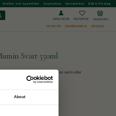
Butiker och öppettider
Inspiration
Varumärken
B2B & Företag
FAVORITER
KUNDVAGN
MINA SIDOR
NYHETER
KAMPANJER %
SÄSONG
Mumin Svart 550ml
iv på en arg Mumin. Håller drycken varm eller
mmer 550 ml.
About