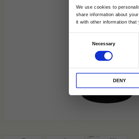
We use cookies to personalis
share information about your
it with other information tha
Jag samtycker till Tehuset Javas vil
Consent
REGI
Necessary
Selection
* Rabatten gäller endast online på Te
på ordinarie priser och kan ej kombi
DENY