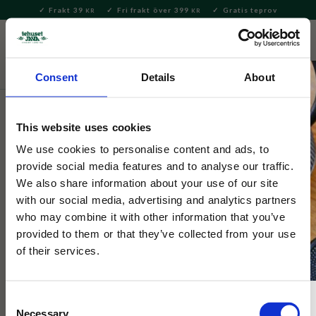
Frakt 39
Fri frakt över 399
Gratis teprov
KR
KR
Meny
FAVORITE
KUNDV
close
Consent
Details
About
Servering & Dukning
Dukning
Brickor
This website uses cookies
Tehuset Java Göteborg Collection
We use cookies to personalise content and ads, to
Bricka Rund
provide social media features and to analyse our traffic.
We also share information about your use of our site
with our social media, advertising and analytics partners
Vår egna runda bricka med motiv av klassiska byggnader från
who may combine it with other information that you’ve
Göteborg.
provided to them or that they’ve collected from your use
of their services.
NYHET
Consent
Necessary