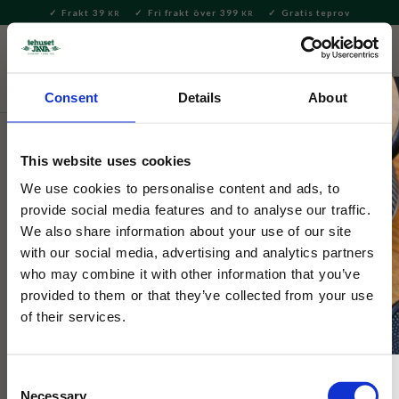
Frakt 39
Fri frakt över 399
Gratis teprov
KR
KR
Meny
FAVORITE
KUNDV
close
Consent
Details
About
Servering & Dukning
Dukning
Brickor
This website uses cookies
Tehuset Java
Tehuset Java Lundaspexarna
We use cookies to personalise content and ads, to
provide social media features and to analyse our traffic.
Bricka 27x20cm
We also share information about your use of our site
with our social media, advertising and analytics partners
who may combine it with other information that you’ve
Tillsammans med Lundaspexarna, Lunds äldsta spexensambel,
anno 1886 har vi tagit fram en bricka med motiv målat av Sofia
provided to them or that they’ve collected from your use
Kockum.
of their services.
Consent
NYHET
Necessary