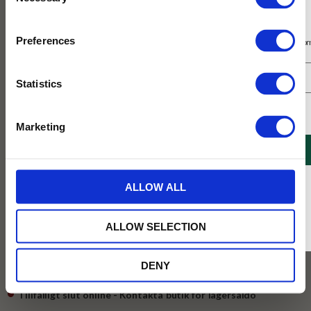
Selection
Prenumerera på vårt nyhetsbrev
Preferences
Få 10% rabatt på ditt första köp på nätet och ta del av erbjudanden året o
Statistics
Jag samtycker till Tehuset Javas villkor.
Läs mer
Marketing
REGISTRERA
249
* Rabatten gäller endast online på Tehusetjava.se. Rabatten fungerar endast på
ALLOW ALL
KR
ordinarie priser och kan ej kombineras med andra erbjudanden.
BEVAKA
ALLOW SELECTION
Lägg till i favoriter
DENY
Tillfälligt slut online