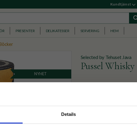
Kundtjänst
HÖR
PRESENTER
DELIKATESSER
SERVERING
HEM
 Böcker
Selected by Tehuset Java
Pussel Whisky 
NYHET
Pusslet för whiskyälskare!
lägger de 500 bitarna. Post
329
KR
nyhetsbrev
Details
p på nätet och ta del av