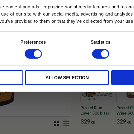
e content and ads, to provide social media features and to anal
✓ Fri frakt över 399 kr
 use of our site with our social media, advertising and analyt
✓ Betala direkt eller inom 
t you’ve provided to them or that they’ve collected from your use 
lkor.
Läs mer
STRERA
✓ Gratis teprov i varje best
Preferences
Statistics
Visa alla produkter från Selec
husetjava.se. Rabatten fungerar endast
neras med andra erbjudanden.
ALLOW SELECTION
Pussel Rum
Pussel C
Lover 500 bitar
Wine 500
329
329
Rutnätsvy
Listvy
KR
KR