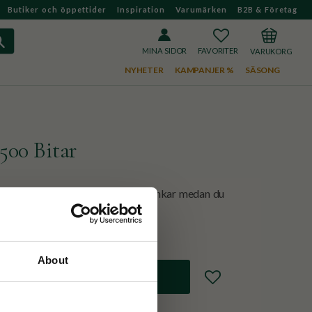
Butiker och öppettider
Inspiration
Varumärken
B2B & Företag
FAVORITER
KUNDVAGN
MINA SIDOR
NYHETER
KAMPANJER %
SÄSONG
500 Bitar
 Upptäck regioner, smaker och drinkar medan du
er med guide ingår i en snygg tub.
About
Lägg till i favoriter