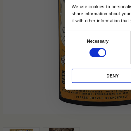
We use cookies to personalis
share information about your
it with other information tha
Jag samtycker till Tehuset Javas vil
Consent
REGI
Necessary
Selection
* Rabatten gäller endast online på Te
på ordinarie priser och kan ej kombi
DENY