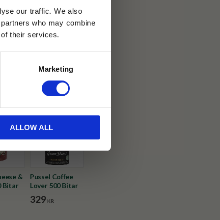
yse our traffic. We also
ics partners who may combine
30 dagar
of their services.
ällning
Marketing
ted by Tehuset Java
ALLOW ALL
heese &
Pussel Coffee
 Bitar
Lover 500 Bitar
329
KR