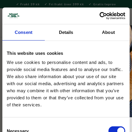
Frakt 39
Fri frakt över 399
Gratis teprov
KR
KR
Meny
FAVORITE
KUNDV
close
Consent
Details
About
Hem & Inredningsdetaljer
Inredning & Dekoration
Pussel
& Böcker
This website uses cookies
Selected by Tehuset Java
We use cookies to personalise content and ads, to
Pussel Cheese & Wine 500 Bitar
provide social media features and to analyse our traffic.
We also share information about your use of our site
with our social media, advertising and analytics partners
Pusslet för ost- och vinälskare! Upptäck olika sorter medan du
who may combine it with other information that you’ve
lägger de 500 bitarna. Poster med guide ingår i en elegant tub.
provided to them or that they’ve collected from your use
of their services.
Consent
Necessary