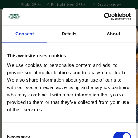
Frakt 39
Fri frakt över 399
Gratis teprov
KR
KR
Meny
FAVORITE
KUNDV
close
Consent
Details
About
Servering & Dukning
Muggar & Koppar
This website uses cookies
Snobben
Porslinsmugg Top Dog 33cl
We use cookies to personalise content and ads, to
provide social media features and to analyse our traffic.
We also share information about your use of our site
Vit porslinsmugg med blått öra, motiv på snobben hållandes en
with our social media, advertising and analytics partners
pokal med text "Top Dog" på baksidan.
who may combine it with other information that you’ve
provided to them or that they’ve collected from your use
of their services.
Consent
Necessary