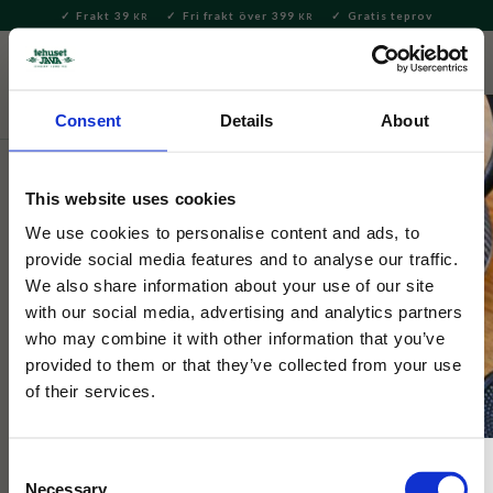
Frakt 39
Fri frakt över 399
Gratis teprov
KR
KR
Meny
FAVORITE
KUNDV
close
Consent
Details
About
Servering & Dukning
Muggar & Koppar
This website uses cookies
Snobben
Porslinsmugg Rock Star 33cl
We use cookies to personalise content and ads, to
provide social media features and to analyse our traffic.
We also share information about your use of our site
Vit porslinsmugg med rött öra. Motiv med en Snobben som
with our social media, advertising and analytics partners
rockstjärna, texten ”Rock Star” på baksidan.
who may combine it with other information that you’ve
provided to them or that they’ve collected from your use
of their services.
Consent
Necessary