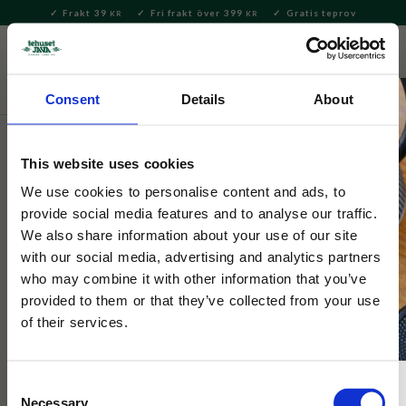
Frakt 39
Fri frakt över 399
Gratis teprov
KR
KR
Meny
FAVORITE
KUNDV
close
Consent
Details
About
Te
Tepåsar
Tepåsar från Mumin
This website uses cookies
Mumin
Mumintepåsar Mint & Camomile
We use cookies to personalise content and ads, to
provide social media features and to analyse our traffic.
20påsar
We also share information about your use of our site
with our social media, advertising and analytics partners
who may combine it with other information that you’ve
Ekologiskt örtte med lugnande kamomill och uppfriskande
pepparmynta. 20 tepåsar i en söt förpackning med motiv på
provided to them or that they’ve collected from your use
Mumin
of their services.
Consent
Necessary