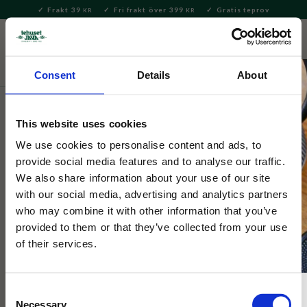
Frakt 39
Fri frakt över 399
Gratis teprov
KR
KR
Meny
FAVORITE
KUNDV
close
Consent
Details
About
Delikatesser
Kakor & Konfektyr
Choklad & Nougat
This website uses cookies
Mumin
Muminmamman Salt Pistage &
We use cookies to personalise content and ads, to
provide social media features and to analyse our traffic.
Mjölkchoklad EKO 41% 70g
We also share information about your use of our site
with our social media, advertising and analytics partners
who may combine it with other information that you’ve
Ekologisk chokladkaka i mjölkchoklad 41% med pistage och
salt.
provided to them or that they’ve collected from your use
of their services.
Consent
Necessary