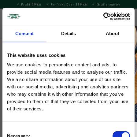
Frakt 39
Fri frakt över 399
Gratis teprov
KR
KR
Meny
FAVORITE
KUNDV
close
Consent
Details
About
Delikatesser
Kakor & Konfektyr
Choklad & Nougat
This website uses cookies
Mumin
Hattifnattarna Kakaonibs & Mörk
We use cookies to personalise content and ads, to
provide social media features and to analyse our traffic.
Choklad EKO 70% 70g
We also share information about your use of our site
with our social media, advertising and analytics partners
who may combine it with other information that you’ve
Ekologisk chokladkaka i mörk choklad 70% och kakaonibs.
provided to them or that they’ve collected from your use
of their services.
Consent
Necessary