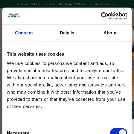
Frakt 39
Fri frakt över 399
Gratis teprov
KR
KR
Meny
FAVORITE
KUNDV
close
Consent
Details
About
Hem & Inredningsdetaljer
Inredning & Dekoration
Lyktor
& Lampor
This website uses cookies
Selected by Tehuset Java
We use cookies to personalise content and ads, to
Ljusstake Tulia Gul Stor
provide social media features and to analyse our traffic.
We also share information about your use of our site
with our social media, advertising and analytics partners
Ljusstake på fot, formad som en tulpan i färgat gult glas. Ger
who may combine it with other information that you’ve
ett vackert sken när den är tänd.
provided to them or that they’ve collected from your use
of their services.
Consent
Necessary