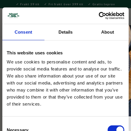
Frakt 39
Fri frakt över 399
Gratis teprov
KR
KR
Meny
FAVORITE
KUNDV
close
Consent
Details
About
Hem & Inredningsdetaljer
Inredning & Dekoration
Lyktor
& Lampor
This website uses cookies
Selected by Tehuset Java
We use cookies to personalise content and ads, to
Ljusstake Tulia Burgundy Stor
provide social media features and to analyse our traffic.
We also share information about your use of our site
with our social media, advertising and analytics partners
Ljusstake på fot, formad som en tulpan i färgat glas. Ger ett
who may combine it with other information that you’ve
vackert sken när den är tänd.
provided to them or that they’ve collected from your use
of their services.
Consent
Necessary