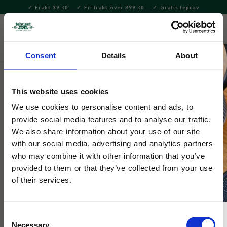
Frakt 39
Fri frakt över 399
Gratis teprov
KR
KR
Meny
FAVORITE
KUNDV
close
Consent
Details
About
Bryggning & Tillbehör
Brygga kaffe
Kaffebryggare och -
pressar
This website uses cookies
Hario
We use cookies to personalise content and ads, to
Hario Pour Over Kit V60
provide social media features and to analyse our traffic.
We also share information about your use of our site
with our social media, advertising and analytics partners
Ett grundpaket för Pour Over- bryggning! Filter, filterhållare
who may combine it with other information that you’ve
och kanna med tillhörande lock, perfekt present till
provided to them or that they’ve collected from your use
kaffeälskaren!
of their services.
Consent
Necessary