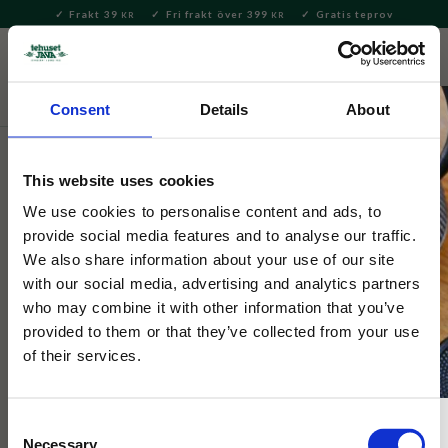
Frakt 39
Fri frakt över 399
Gratis teprov
KR
KR
Meny
FAVORITE
KUNDV
close
Consent
Details
About
Bryggning & Tillbehör
Brygga te
Vattenkokare
This website uses cookies
Hario
Harios vattenkanna Buono 1.2L
We use cookies to personalise content and ads, to
provide social media features and to analyse our traffic.
We also share information about your use of our site
Den bästa kannan för din bryggning! Få maximal kontroll över
with our social media, advertising and analytics partners
vattnet med kannans specialdesignade pip.
who may combine it with other information that you’ve
provided to them or that they’ve collected from your use
of their services.
Consent
Necessary