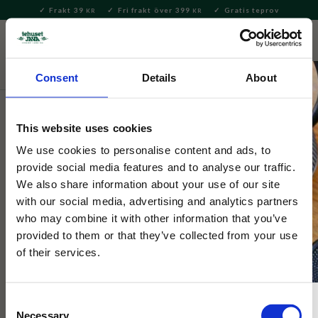
Frakt 39
Fri frakt över 399
Gratis teprov
KR
KR
Meny
FAVORITE
KUNDV
close
Consent
Details
About
Hem & Inredningsdetaljer
Bad & Skönhet
Hudvård &
Necessär
This website uses cookies
Selected by Tehuset Java
We use cookies to personalise content and ads, to
Hand Cream Pomegranate 75ml
provide social media features and to analyse our traffic.
We also share information about your use of our site
with our social media, advertising and analytics partners
Lyxig handkräm med doft av granatäpple, olivolja, argan och
who may combine it with other information that you’ve
sheasmör. Återfuktar, vårdar och gör händerna mjuka,
provided to them or that they’ve collected from your use
sammetslena och väldoftande.
of their services.
Consent
Necessary