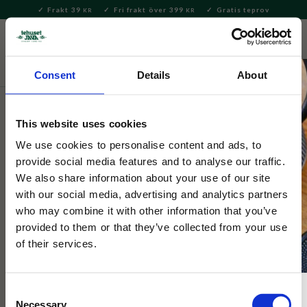
Frakt 39
Fri frakt över 399
Gratis teprov
KR
KR
Meny
FAVORITE
KUNDV
close
Consent
Details
About
Hem & Inredningsdetaljer
Bad & Skönhet
Tvålar &
Tvålkoppar
This website uses cookies
Selected by Tehuset Java
We use cookies to personalise content and ads, to
Liquid Soap Coastal Lemon 500ml
provide social media features and to analyse our traffic.
We also share information about your use of our site
with our social media, advertising and analytics partners
Mild flytande tvål med olivolja och lugnande växtextrakt.
who may combine it with other information that you’ve
Rengör skonsamt, återfuktar och lämnar huden mjuk, smidig
provided to them or that they’ve collected from your use
och lätt doftande.
of their services.
Consent
NYHET
Necessary