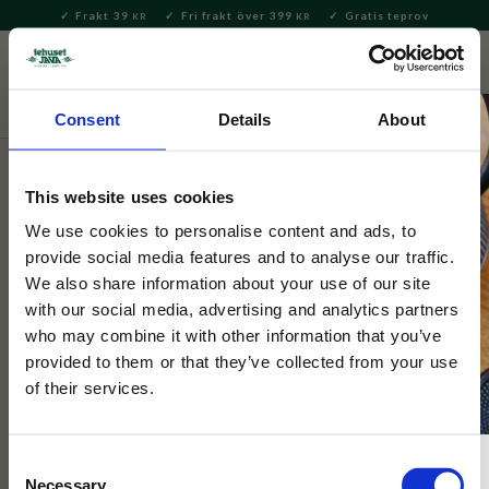
Frakt 39
Fri frakt över 399
Gratis teprov
KR
KR
Meny
FAVORITE
KUNDV
close
Consent
Details
About
Hem & Inredningsdetaljer
Bad & Skönhet
Hudvård &
Necessär
This website uses cookies
Selected by Tehuset Java
We use cookies to personalise content and ads, to
Hand Cream Bitter Orange 75ml
provide social media features and to analyse our traffic.
We also share information about your use of our site
with our social media, advertising and analytics partners
Lyxig handkräm med olivolja, argan och sheasmör. Återfuktar,
who may combine it with other information that you’ve
vårdar och gör händerna mjuka, sammetslena och väldoftande.
provided to them or that they’ve collected from your use
of their services.
Consent
Necessary