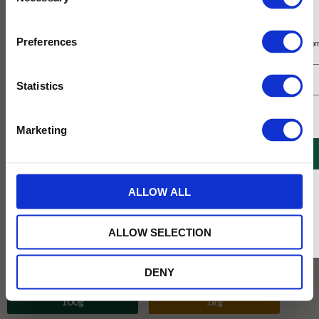
Selection
Prenumerera på vårt nyhetsbrev
Preferences
Få 10% rabatt på ditt första köp på nätet och ta del av erbjudanden året o
Statistics
Jag samtycker till Tehuset Javas villkor.
Läs mer
Marketing
REGISTRERA
* Rabatten gäller endast online på Tehusetjava.se. Rabatten fungerar endast på
ALLOW ALL
ordinarie priser och kan ej kombineras med andra erbjudanden.
ALLOW SELECTION
DENY
Vikt :
100g
100g
1kg