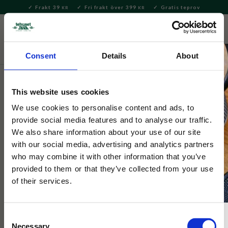
Frakt 39
Fri frakt över 399
Gratis teprov
KR
KR
Meny
FAVORITE
KUNDV
close
Consent
Details
About
Te
Löste
Oolong
This website uses cookies
Tehuset Java
Formosa Jade Oolong
We use cookies to personalise content and ads, to
provide social media features and to analyse our traffic.
We also share information about your use of our site
3 Betyg
with our social media, advertising and analytics partners
Halvoxiderat te (ca 10-15%) med mjuka, söta toner. Hela blad
who may combine it with other information that you’ve
som rullats till små kulor som vecklar ut sig i koppen, så tesil
provided to them or that they’ve collected from your use
behövs inte!
of their services.
Consent
Necessary