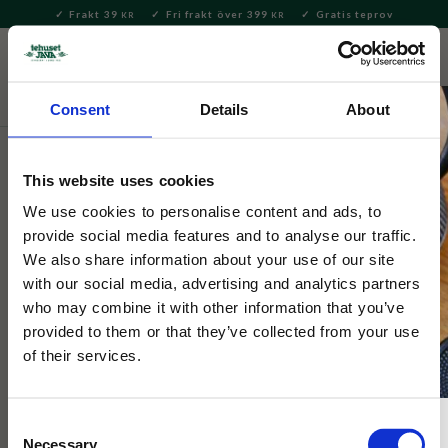
Frakt 39
Fri frakt över 399
Gratis teprov
KR
KR
Meny
FAVORITE
KUNDV
close
Consent
Details
About
Hem & Inredningsdetaljer
Inredning & Dekoration
Tändstickor
This website uses cookies
Archivist
We use cookies to personalise content and ads, to
Florist House Matches
provide social media features and to analyse our traffic.
We also share information about your use of our site
with our social media, advertising and analytics partners
75 st tändstickor, 10cm, med färgglada toppar. Kommer i en
who may combine it with other information that you’ve
husformade tändsticksask med en illustration av en
provided to them or that they’ve collected from your use
blomsteraffär.
of their services.
Consent
Necessary