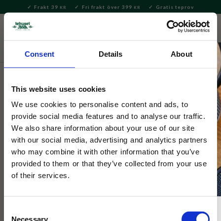
Frakt 39
Fri frakt över 399
Gratis teprov
KR
KR
Meny
FAVORITE
KUNDV
close
Consent
Details
About
Delikatesser
Kakor & Konfektyr
Shortbread & Söta
kakor
This website uses cookies
Selected by Tehuset Java
We use cookies to personalise content and ads, to
Florentine Macaron Citron
provide social media features and to analyse our traffic.
We also share information about your use of our site
with our social media, advertising and analytics partners
Läcker citron-marängkaka med citronfyllning.
who may combine it with other information that you’ve
provided to them or that they’ve collected from your use
of their services.
Consent
Necessary