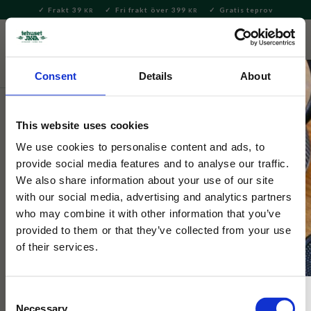
Frakt 39
Fri frakt över 399
Gratis teprov
KR
KR
Meny
FAVORITE
KUNDV
close
Consent
Details
About
Servering & Dukning
Dukning
Servetter
This website uses cookies
Axlings
Axlings Kaffeservetter Tulpaner
We use cookies to personalise content and ads, to
provide social media features and to analyse our traffic.
Gul 24x24cm
We also share information about your use of our site
with our social media, advertising and analytics partners
who may combine it with other information that you’ve
Lyxiga pappersservetter som liknar textil, i pack om 40 st.
Motiv på gula tulpaner, perfekt till vårfikat!
provided to them or that they’ve collected from your use
of their services.
NYHET
Consent
Necessary