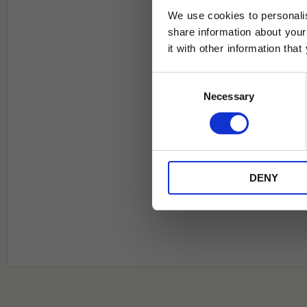
We use cookies to personalis
share information about your
it with other information tha
Jag samtycker till Tehuset Javas vil
Consent
REGI
Necessary
Selection
* Rabatten gäller endast online på Te
på ordinarie priser och kan ej kombi
DENY