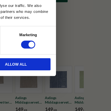
yse our traffic. We also
ics partners who may combine
of their services.
30 dagar
Marketing
ällning
s
ALLOW ALL
Axlings
Axlings
Axlings
Axli
vetter
Middagsservetter
Middagsservetter
Middagsservetter
Mid
ck Natur
Kritstreck Natur
Kritstreck Marin
Kritstreck Grön
Kri
149
149
149
14
KR
KR
KR