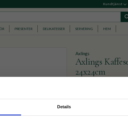
Kundtjänst
HÖR
PRESENTER
DELIKATESSER
SERVERING
HEM
Axlings
Axlings Kaffes
24x24cm
​Marinblå pappservetter som
innehåller 40 servetter.
nyhetsbrev
69
Details
KR
p på nätet och ta del av