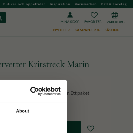
Butiker och öppettider
Inspiration
Varumärken
B2B & Företag
FAVORITER
KUNDVAGN
MINA SIDOR
NYHETER
KAMPANJER %
SÄSONG
ervetter Kritstreck Marin
 liknar textil i kritstrecksmönster. Ett paket
About
Lägg till i favoriter