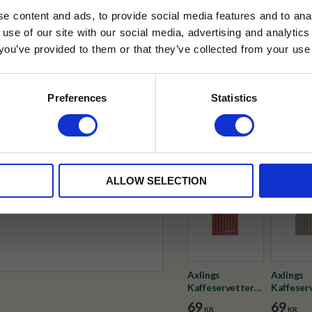
e content and ads, to provide social media features and to anal
 use of our site with our social media, advertising and analyt
t you’ve provided to them or that they’ve collected from your use 
✓ Fri frakt över 399 kr
lkor.
Läs mer
✓ Betala direkt eller inom 
STRERA
Preferences
Statistics
✓ Gratis teprov i varje best
husetjava.se. Rabatten fungerar endast
neras med andra erbjudanden.
Visa alla produkter från Axling
ALLOW SELECTION
Axlings
Axlings
Kaffeservetter
Kaffeser
24x24cm Röd
Kritstre
69
69
KR
KR