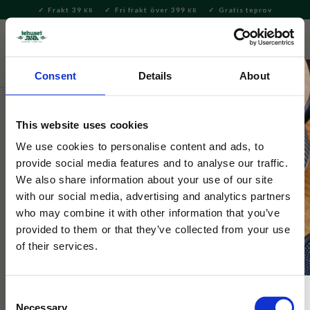
Frakt 39
Fri frakt över 399
Gratis teprov
KR
KR
Meny
FAVORITE
KUNDV
close
Consent
Details
About
Hem & Inredningsdetaljer
Inredning & Dekoration
Pussel
& Böcker
This website uses cookies
Selected by Tehuset Java
We use cookies to personalise content and ads, to
Afternoon Tea Pussel 500 bitar
provide social media features and to analyse our traffic.
We also share information about your use of our site
with our social media, advertising and analytics partners
500-bitars pussel med en charmig illustration av bästsäljande
who may combine it with other information that you’ve
Victoria Ball: ett gatucafé fyllt av blomster, katter och fåglar.
provided to them or that they’ve collected from your use
of their services.
Consent
Necessary