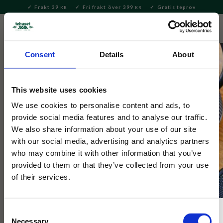
Frakt 39
Fri frakt över 399
Gratis teprov
KR
KR
Meny
FAVORITE
KUNDV
close
Consent
Details
About
Hem & Inredningsdetaljer
Inredning & Dekoration
Pussel
& Böcker
This website uses cookies
Selected by Tehuset Java
We use cookies to personalise content and ads, to
Lesley Anne Ivory- Blossom Pussel
provide social media features and to analyse our traffic.
We also share information about your use of our site
1000 Bitar
with our social media, advertising and analytics partners
who may combine it with other information that you’ve
provided to them or that they’ve collected from your use
Charmigt pussel med en orange katt mot en färgglad, blommig
bakgrund. En lekfull och vacker utmaning för alla kattälskare.
of their services.
Consent
Necessary