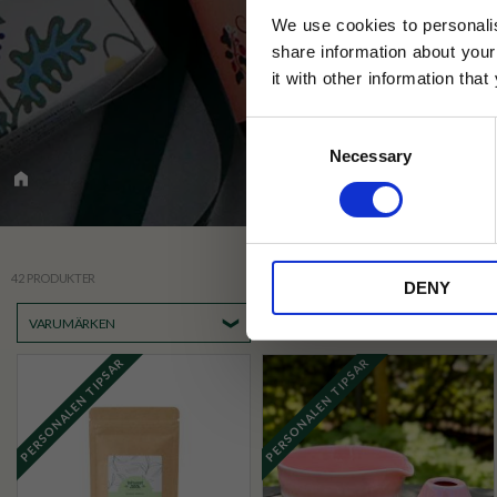
We use cookies to personalis
share information about your
it with other information tha
Jag samtycker till Tehuset Javas vil
Consent
REGI
Necessary
Selection
* Rabatten gäller endast online på Te
på ordinarie priser och kan ej kombi
42 PRODUKTER
DENY
VARUMÄRKEN
PERSONALEN TIPSAR
PERSONALEN TIPSAR