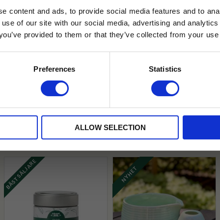
e content and ads, to provide social media features and to anal
 use of our site with our social media, advertising and analyt
t you’ve provided to them or that they’ve collected from your use 
lkor.
Läs mer
STRERA
Preferences
Statistics
husetjava.se. Rabatten fungerar endast
neras med andra erbjudanden.
Indien
Japan
Kina
Nepal
ALLOW SELECTION
BÄSTSÄLJARE
NYHET