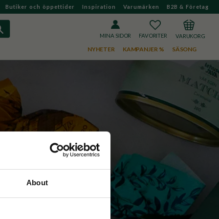
Butiker och öppettider
Inspiration
Varumärken
B2B & Företag
FAVORITER
KUNDVAGN
MINA SIDOR
NYHETER
KAMPANJER %
SÄSONG
About