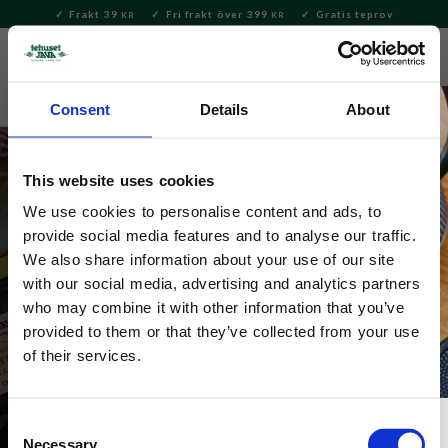
Frakt 39
Fri frakt över 399
Gratis teprov
KR
KR
Meny
FAVORITE
KUNDV
close
Consent
Details
About
This website uses cookies
We use cookies to personalise content and ads, to
provide social media features and to analyse our traffic.
We also share information about your use of our site
with our social media, advertising and analytics partners
Indien
who may combine it with other information that you’ve
provided to them or that they’ve collected from your use
of their services.
Consent
Necessary