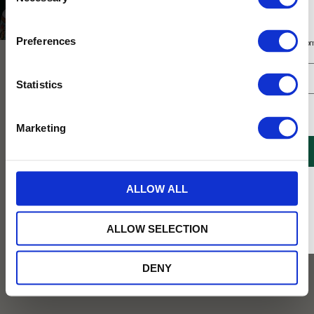
Selection
Indien
Prenumerera på vårt nyhetsbrev
Preferences
Få 10% rabatt på ditt första köp på nätet och ta del av erbjudanden året o
PASSA PÅ!
NYHET
Statistics
Jag samtycker till Tehuset Javas villkor.
Läs mer
Marketing
REGISTRERA
* Rabatten gäller endast online på Tehusetjava.se. Rabatten fungerar endast på
ALLOW ALL
ordinarie priser och kan ej kombineras med andra erbjudanden.
Ekologisk Darjeeling First Flush
Ekologisk Darjeeling First Flush
FTGFOP1 Lingia DJ1/26 50g
Sivitar SFTGFOP1 2026 50g
ALLOW SELECTION
Ekologisk Darjeeling First Flush från
Ekologisk Darjeeling First Flush från
Lingia. Koppen har en ljus färg med en
plantagen Sivitar. Teet har en frisk
frisk, lätt sötaktig karaktär.
karaktär med toner av spenat, sparris
DENY
och vita blom.
175
149
KR
KR