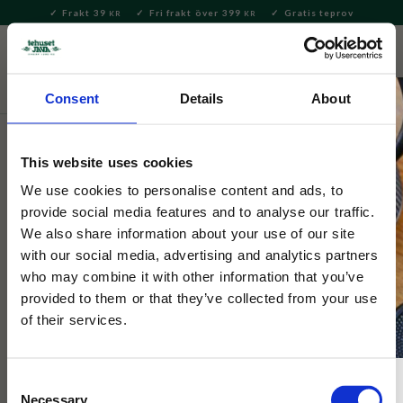
Frakt 39
Fri frakt över 399
Gratis teprov
KR
KR
Meny
FAVORITE
KUNDV
close
Consent
Details
About
Te
Detox- & Hälsote
This website uses cookies
Tehuset Java
Glow örtte
We use cookies to personalise content and ads, to
provide social media features and to analyse our traffic.
We also share information about your use of our site
Glow är en energigivande och harmonisk örtblandning som
with our social media, advertising and analytics partners
återupplivar både kropp och själ av naturens finaste örter från
who may combine it with other information that you’ve
världens norra delar.
provided to them or that they’ve collected from your use
of their services.
Consent
Necessary