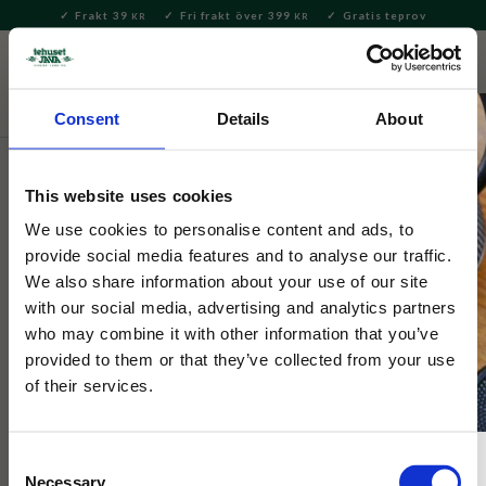
Frakt 39
Fri frakt över 399
Gratis teprov
KR
KR
Meny
FAVORITE
KUNDV
close
Consent
Details
About
Hem & Inredningsdetaljer
Inredning & Dekoration
Pussel
& Böcker
This website uses cookies
Selected by Tehuset Java
We use cookies to personalise content and ads, to
Wisdom & Whimsy Bookshop
provide social media features and to analyse our traffic.
We also share information about your use of our site
Pussel 100 Bitar
with our social media, advertising and analytics partners
who may combine it with other information that you’ve
provided to them or that they’ve collected from your use
1000-bitars pussel med charmig bokhandel i gröna toner.
Inspirerande motiv med citat. Perfekt för avkoppling och som
of their services.
present.
Consent
Necessary