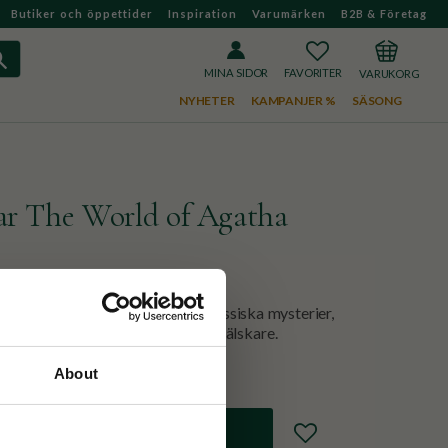
Butiker och öppettider
Inspiration
Varumärken
B2B & Företag
FAVORITER
KUNDVAGN
MINA SIDOR
NYHETER
KAMPANJER %
SÄSONG
tar The World of Agatha
ussel fyllt av Agatha Christies klassiska mysterier,
rta ledtrådar. Perfekt för deckarälskare.
About
Lägg till i favoriter