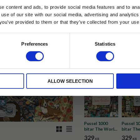
e content and ads, to provide social media features and to anal
 use of our site with our social media, advertising and analyt
t you’ve provided to them or that they’ve collected from your use 
✓ Fri frakt över 399 kr
lkor.
Läs mer
✓ Betala direkt eller inom 
STRERA
Preferences
Statistics
✓ Gratis teprov i varje best
husetjava.se. Rabatten fungerar endast
neras med andra erbjudanden.
Visa alla produkter från Selec
ALLOW SELECTION
Pussel 1000
Pussel 1
Rutnätsvy
Listvy
bitar The World
bitar Th
of Jane Austen
of Oscar
329
329
KR
KR