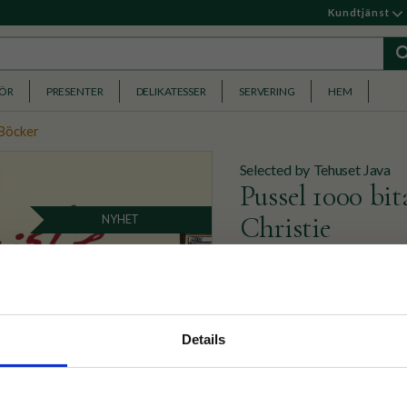
Kundtjänst
HÖR
PRESENTER
DELIKATESSER
SERVERING
HEM
 Böcker
Selected by Tehuset Java
Pussel 1000 bi
Christie
NYHET
Ett detaljrikt 1000-bitars p
ikoniska karaktärer och sma
nyhetsbrev
329
Details
KR
p på nätet och ta del av