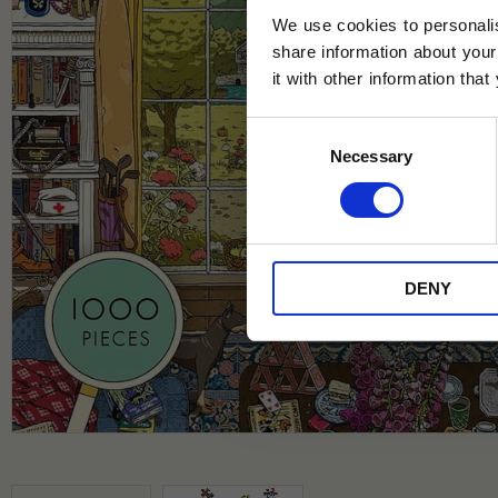
We use cookies to personalis
share information about your
it with other information tha
Jag samtycker till Tehuset Javas vil
Consent
REGI
Necessary
Selection
* Rabatten gäller endast online på Te
på ordinarie priser och kan ej kombi
DENY