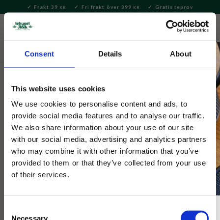
Frakt 39
Fri frakt över 399
Gratis teprov
KR
KR
Meny
FAVORITE
KUNDV
close
Consent
Details
About
Hem & Inredningsdetaljer
Bad & Skönhet
Hudvård &
Necessär
This website uses cookies
Morris & Co
We use cookies to personalise content and ads, to
William Morris Handkräm Vit
provide social media features and to analyse our traffic.
We also share information about your use of our site
100ml
with our social media, advertising and analytics partners
who may combine it with other information that you’ve
provided to them or that they’ve collected from your use
Handkräm med ingredienser som huden älskar i doften frisk
citrus. Kommer i en presentförpackning med matchande
of their services.
William Morris mönster.
Consent
Necessary