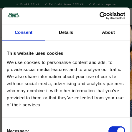
Frakt 39
Fri frakt över 399
Gratis teprov
KR
KR
Meny
FAVORITE
KUNDV
close
Consent
Details
About
Hem & Inredningsdetaljer
Kök
Kökstillbehör
This website uses cookies
Lisa Larson
Wettex Trull Röd
We use cookies to personalise content and ads, to
provide social media features and to analyse our traffic.
We also share information about your use of our site
Söt och färgglad disktrasa med Lisa Larsons katt Trull.
with our social media, advertising and analytics partners
Tillverkad i Sverige av ekologiska material, tvättbar, slitstark
who may combine it with other information that you’ve
och komposterbar.
provided to them or that they’ve collected from your use
of their services.
NYHET
Consent
Necessary