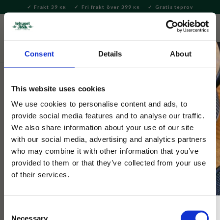
Frakt 39
Fri frakt över 399
Gratis teprov
KR
KR
Meny
FAVORITE
KUNDV
close
Consent
Details
About
Bryggning & Tillbehör
Brygga te
Tekannor & Tehuvor
Tekannor
This website uses cookies
Tokyo Design Nippon Blue
We use cookies to personalise content and ads, to
provide social media features and to analyse our traffic.
Tekanna Star 1,3L
We also share information about your use of our site
with our social media, advertising and analytics partners
who may combine it with other information that you’ve
Tekanna från Tokyo design i vackert japanskt mönster.
provided to them or that they’ve collected from your use
of their services.
Consent
Necessary