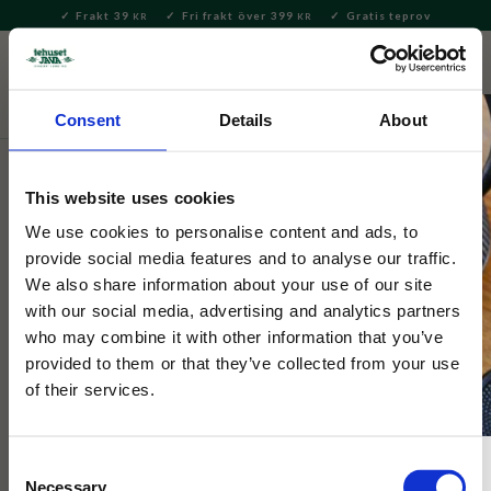
Frakt 39
Fri frakt över 399
Gratis teprov
KR
KR
Meny
FAVORITE
KUNDV
close
Consent
Details
About
Servering & Dukning
Servering
Skålar
This website uses cookies
Tokyo Design
Tokyo Design Nippon Blue Skål
We use cookies to personalise content and ads, to
provide social media features and to analyse our traffic.
Wave 5dl
We also share information about your use of our site
with our social media, advertising and analytics partners
who may combine it with other information that you’ve
Duka med japansk design! Kombinera de sex olika mönstren
eller välj det du tycker är allra finast, samla hela servisen!
provided to them or that they’ve collected from your use
of their services.
Consent
Necessary