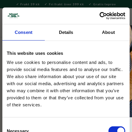
Frakt 39
Fri frakt över 399
Gratis teprov
KR
KR
Meny
FAVORITE
KUNDV
close
Consent
Details
About
Delikatesser
Matlagning & Skafferi
Sylt & Marmelad
This website uses cookies
Tiptree
Orange Malt Whisky Marmalade
We use cookies to personalise content and ads, to
provide social media features and to analyse our traffic.
340g
We also share information about your use of our site
with our social media, advertising and analytics partners
who may combine it with other information that you’ve
En marmelad att gömma under ostskivan, fyllig och bastant,
men ändå söt och god!
provided to them or that they’ve collected from your use
of their services.
Consent
Necessary