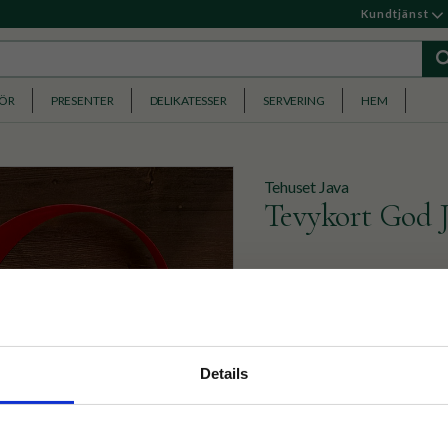
Kundtjänst
HÖR
PRESENTER
DELIKATESSER
SERVERING
HEM
Tehuset Java
Tevykort God J
Skicka en julig tehälsning 
Köp 3 för 129kr (ord. pr
nyhetsbrev
Details
49
p på nätet och ta del av
KR
BEVAKA