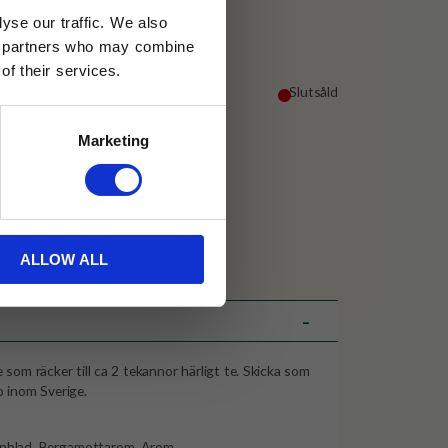
yse our traffic. We also
ics partners who may combine
of their services.
Slutsåld
Marketing
30 dagar
ällning
ALLOW ALL
et Java
 som räcker till ca 2 tekannor härligt te. Skicka som
o inom Sverige.
senblad, Bergamottarom, Arom