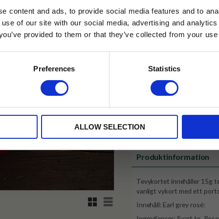
LD
e content and ads, to provide social media features and to anal
Lägg till i favoriter
 use of our site with our social media, advertising and analyt
t you’ve provided to them or that they’ve collected from your use 
lkor.
Läs mer
STRERA
✓ Fri frakt över 399 kr
Preferences
Statistics
✓ Betala direkt eller inom 
husetjava.se. Rabatten fungerar endast
neras med andra erbjudanden.
✓ Gratis teprov i varje best
ALLOW SELECTION
Visa alla produkter från Tehus
Produktinformation
Tevykortet innehåller 15g te
vanligt vykort med ett port
Rutnätsvy
Listvy
Innehåll: Earl grey rosé:
Ingredienser: Svart te, Ro