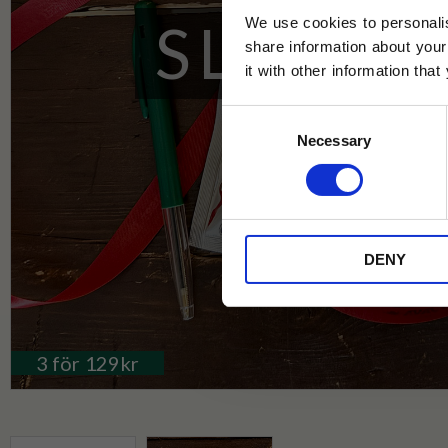
SLUTSÅ
We use cookies to personalis
share information about your
it with other information tha
Jag samtycker till Tehuset Javas vil
Consent
REGI
Necessary
Selection
* Rabatten gäller endast online på Te
på ordinarie priser och kan ej kombi
DENY
3 för 129kr