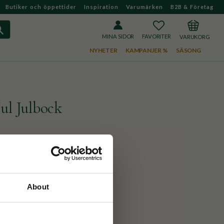
Butiker och öppettider
Inspiration
Varumärken
B2B & Företag
FAVORITER
KUNDVAGN
MINA SIDOR
NYHETER
KAMPANJER %
SÄSONG
ul Julbock
med detta söta tevykort!
is 147kr)
About