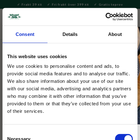
Frakt 39
Fri frakt över 399
Gratis teprov
KR
KR
Meny
FAVORITE
KUNDV
close
Consent
Details
About
Säsong
Jul
This website uses cookies
Selected by Tehuset Java
Tetång Liten Guld 5cm
We use cookies to personalise content and ads, to
provide social media features and to analyse our traffic.
We also share information about your use of our site
En lite lyxigare tesil till din testund! Lämplig för bryggning i
with our social media, advertising and analytics partners
kopp och passar synnerligen bra till storbladiga teer.
who may combine it with other information that you’ve
provided to them or that they’ve collected from your use
of their services.
Consent
Necessary