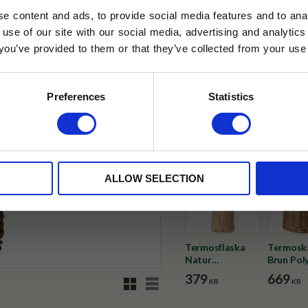
e content and ads, to provide social media features and to anal
✓ Fri frakt över 399 kr
 use of our site with our social media, advertising and analyt
✓ Betala direkt eller inom 
t you’ve provided to them or that they’ve collected from your use 
lkor.
Läs mer
STRERA
✓ Gratis teprov i varje best
Preferences
Statistics
Visa alla produkter från Selec
husetjava.se. Rabatten fungerar endast
neras med andra erbjudanden.
ALLOW SELECTION
Termosflaska
Termosk
Natur
Brun Pol
Polyrattan
379
669
Rutnätsvy
Listvy
KR
KR