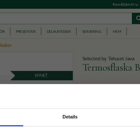
Kundtjänst
HÖR
PRESENTER
DELIKATESSER
SERVERING
HEM
laskor
Selected by Tehuset Java
Termosflaska B
NYHET
Termosflaska i rostfritt stå
inte bara praktisk utan ock
379
KR
nyhetsbrev
Details
p på nätet och ta del av