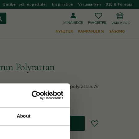
Butiker och öppettider
Inspiration
Varumärken
B2B & Företag
FAVORITER
KUNDVAGN
MINA SIDOR
NYHETER
KAMPANJER %
SÄSONG
run Polyrattan
l och fint handvävd i naturlig brun polyrattan. Är
så snygg att ha med sig!
About
Lägg till i favoriter