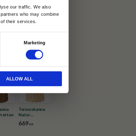
yse our traffic. We also
ics partners who may combine
30 dagar
of their services.
ällning
Marketing
ted by Tehuset Java
ALLOW ALL
anna
Termoskanna
yrattan
Natur
Polyrattan
669
KR