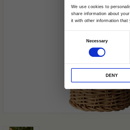
We use cookies to personalis
share information about your
it with other information tha
Jag samtycker till Tehuset Javas vil
Consent
REGI
Necessary
Selection
* Rabatten gäller endast online på Te
på ordinarie priser och kan ej kombi
DENY