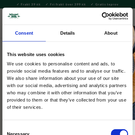
Frakt 39
Fri frakt över 399
Gratis teprov
KR
KR
Meny
FAVORITE
KUNDV
close
Consent
Details
About
Varumärken
Tokyo Design
This website uses cookies
Tekanna Körsbärsmotiv Med
We use cookies to personalise content and ads, to
Bambuhandtag
provide social media features and to analyse our traffic.
We also share information about your use of our site
with our social media, advertising and analytics partners
Tekanna med bambuhandtag och sil.
who may combine it with other information that you’ve
provided to them or that they’ve collected from your use
of their services.
Consent
Necessary