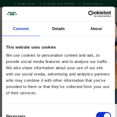
Frakt 39
Fri frakt över 399
Gratis teprov
KR
KR
Meny
FAVORITE
KUNDV
close
Consent
Details
About
Presenter och set
Speciella dagar
Alla hjärtans dag
This website uses cookies
Sweeds Sparkling Rose Cocktail
We use cookies to personalise content and ads, to
Sweets
provide social media features and to analyse our traffic.
We also share information about your use of our site
with our social media, advertising and analytics partners
Vingummin från Sweeds tillverkade av mousserande rosévin
who may combine it with other information that you’ve
från Arilds Vingård i Skåne.
provided to them or that they’ve collected from your use
of their services.
Consent
Necessary