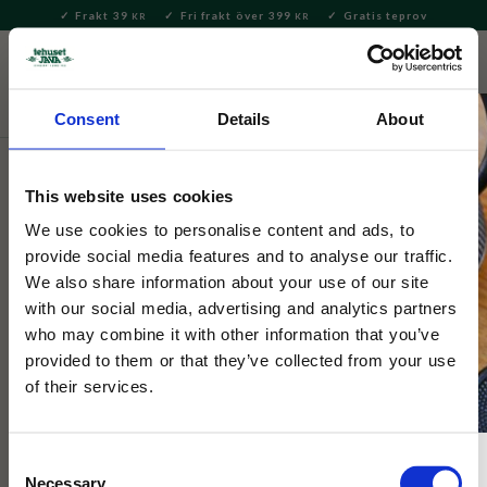
Frakt 39
Fri frakt över 399
Gratis teprov
KR
KR
Meny
FAVORITE
KUNDV
close
Consent
Details
About
Te
Löste
Svart te
Svart te – smaksatt
This website uses cookies
Lakrits svart te
We use cookies to personalise content and ads, to
provide social media features and to analyse our traffic.
2 Betyg
We also share information about your use of our site
Svart te med Lakritsrot och vanilj för den godissugne!
with our social media, advertising and analytics partners
who may combine it with other information that you’ve
provided to them or that they’ve collected from your use
of their services.
Consent
Necessary