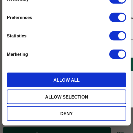
Selection
Prenumerera på vårt nyhetsbrev
Preferences
Få 10% rabatt på ditt första köp på nätet och ta del av erbjudanden året o
Statistics
Jag samtycker till Tehuset Javas villkor.
Läs mer
Marketing
REGISTRERA
* Rabatten gäller endast online på Tehusetjava.se. Rabatten fungerar endast på
ALLOW ALL
ordinarie priser och kan ej kombineras med andra erbjudanden.
ALLOW SELECTION
Vikt :
100g
100g
250g
1kg
DENY
79
KR