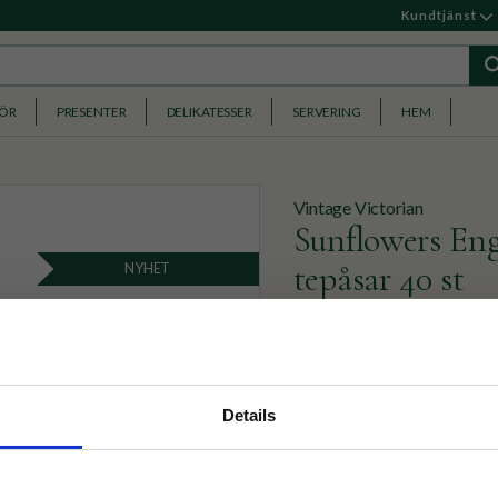
Kundtjänst
HÖR
PRESENTER
DELIKATESSER
SERVERING
HEM
Vintage Victorian
Sunflowers Eng
tepåsar 40 st
NYHET
Beige burk med gula och röd
English Afternoon-tepåsar.
nyhetsbrev
179
Details
KR
p på nätet och ta del av