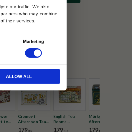
yse our traffic. We also
ics partners who may combine
of their services.
30 dagar
Marketing
ällning
e Victorian
ALLOW ALL
ower
Cremevit
English Tea
Mörkgrön
Min
rt te
Afternoon Tea
Rooms
Afternoon Tea
Brek
40 st
svart te tepåsar
Afternoon Tea
svart te tepåsar
te t
179
179
179
17
KR
KR
KR