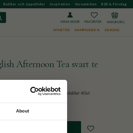
Butiker och öppettider
Inspiration
Varumärken
B2B & Företag
FAVORITER
KUNDVAGN
MINA SIDOR
NYHETER
KAMPANJER %
SÄSONG
lish Afternoon Tea svart te
a blommor i viktoriansk stil. Innehåller 40st
About
Lägg till i favoriter