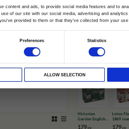
e content and ads, to provide social media features and to anal
 use of our site with our social media, advertising and analyt
t you’ve provided to them or that they’ve collected from your use 
✓ Fri frakt över 399 kr
lkor.
Läs mer
✓ Betala direkt eller inom 
STRERA
Preferences
Statistics
✓ Gratis teprov i varje best
husetjava.se. Rabatten fungerar endast
neras med andra erbjudanden.
Visa alla produkter från Vintag
ALLOW SELECTION
Victorian
Lotus Fl
Rutnätsvy
Listvy
Garden English
1869 sva
Breakfast svart
tepåsar 
179
179
KR
KR