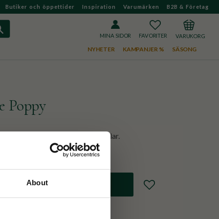
Butiker och öppettider
Inspiration
Varumärken
B2B & Företag
FAVORITER
KUNDVAGN
MINA SIDOR
NYHETER
KAMPANJER %
SÄSONG
de Poppy
ed olika sortes blommor och fjärilar.
About
Lägg till i favoriter