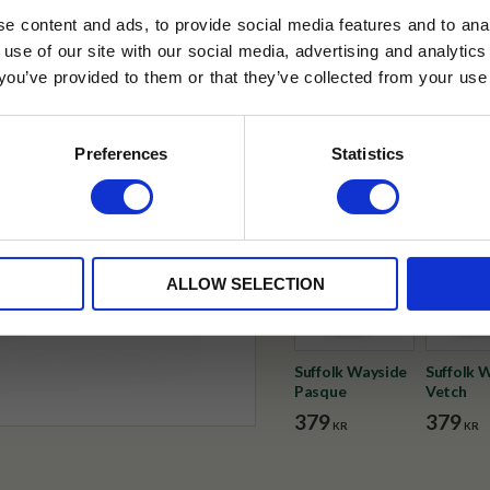
✓ Fri frakt över 399 kr
e content and ads, to provide social media features and to anal
✓ Betala direkt eller inom 
 use of our site with our social media, advertising and analyt
t you’ve provided to them or that they’ve collected from your use 
lkor.
Läs mer
✓ Gratis teprov i varje best
STRERA
Preferences
Statistics
Visa alla produkter från Duno
husetjava.se. Rabatten fungerar endast
neras med andra erbjudanden.
ALLOW SELECTION
Suffolk Wayside
Suffolk 
Pasque
Vetch
379
379
KR
KR