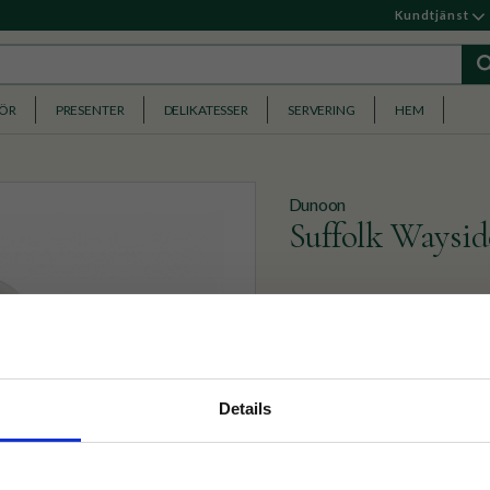
Kundtjänst
HÖR
PRESENTER
DELIKATESSER
SERVERING
HEM
Dunoon
Suffolk Waysi
Ljuvlig mugg i benporslin m
379
KR
nyhetsbrev
Details
p på nätet och ta del av