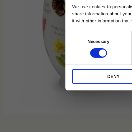
We use cookies to personalis
share information about your
it with other information tha
Jag samtycker till Tehuset Javas vil
Consent
REGI
Necessary
Selection
* Rabatten gäller endast online på Te
på ordinarie priser och kan ej kombi
DENY