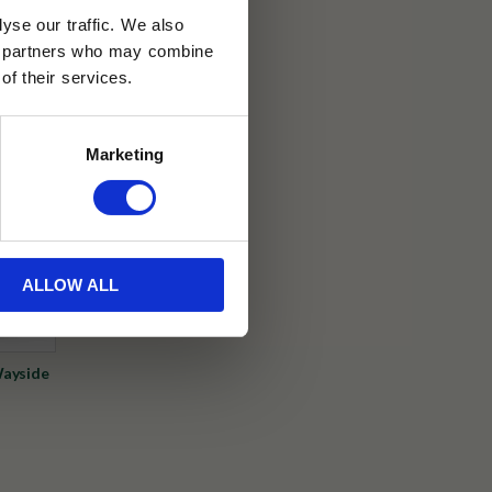
yse our traffic. We also
30 dagar
ics partners who may combine
of their services.
ällning
Marketing
on
ALLOW ALL
Wayside